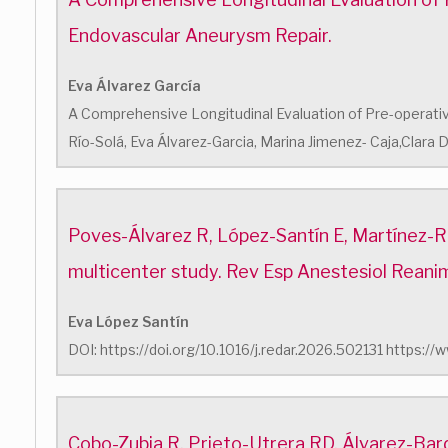
Endovascular Aneurysm Repair.
Eva Álvarez García
A Comprehensive Longitudinal Evaluation of Pre-operativ
Río-Solá, Eva Álvarez-Garcia, Marina Jimenez- Caja,Clara
Poves-Álvarez R, López-Santín E, Martínez-
multicenter study. Rev Esp Anestesiol Reani
Eva López Santín
DOI: https://doi.org/10.1016/j.redar.2026.502131 https
Cobo-Zubia R, Prieto-Utrera RD, Álvarez-Bard