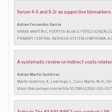
Serum Il-6 and Il-2r as supportive biomarkers
Adrian Fernandez Garcia
VARAS-MARTÍN E, FUERTES-ALIJA JJ, PÉREZ-GONZÁLE
PRIMARY CENTRAL NERVOUS SYSTEM LYMPHOMA: A CASE 
A systematic review on indirect costs related
Adrián Martín Gutiérrez
Martín-Gutiérrez, A., Leal-Vega, L., Coco-Martín, M. B., Ol
https://link.springer.com/article/10.1186/s13561-026-007
Artículo The KEAP1/NRF2 axis controls LPS-in