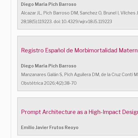
Diego María Pich Barroso
Alcazar JL, Pich Barroso DM, Sanchez O, Brunel I, Vilches
28;18(5):119223. doi: 10.4329/wjr.v18.i5.119223
Registro Español de Morbimortalidad Materna
Diego María Pich Barroso
Manzanares Galán S, Pich Aguilera DM, de la Cruz Conti M
Obstétrica 2026;4(2):38-70
Prompt Architecture as a High-Impact Design 
Emilio Javier Frutos Reoyo