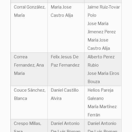
Corral González,
Maria Jose
Jaime Ruiz-Tovar
María
Castro Alija
Polo
Jose Maria
Jimenez Perez
Maria Jose
Castro Alija
Correa
Felix Jesus De
Alberto Perez
Fernandez, Ana
Paz Fernandez
Rubio
Maria
Jose Maria Eiros
Bouza
Couce Sánchez,
Daniel Castillo
Helios Pareja
Blanca
Alvira
Galeano
María Martínez
Ferrán
Crespo Millas,
Daniel Antonio
Daniel Antonio
Sara
De Luis Roman
De Luis Roman