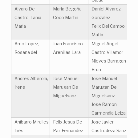
Alvaro De
Maria Begoña
Daniel Alvarez
Castro, Tania
Coco Martin
Gonzalez
Maria
Felix Del Campo
Matia
Amo Lopez,
Juan Francisco
Miguel Angel
Rosana del
Arenillas Lara
Castro Villamor
Nieves Barragan
Brun
Andres Alberola,
Jose Manuel
Jose Manuel
Irene
Marugan De
Marugan De
Miguelsanz
Miguelsanz
Jose Ramon
Garmendia Leiza
Aníbarro Miralles,
Felix Jesus De
Jose Javier
Inés
Paz Fernandez
Castrodeza Sanz