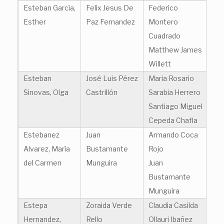
Esteban García,
Felix Jesus De
Federico
Esther
Paz Fernandez
Montero
Cuadrado
Matthew James
Willett
Esteban
José Luis Pérez
Maria Rosario
Sinovas, Olga
Castrillón
Sarabia Herrero
Santiago Miguel
Cepeda Chafla
Estebanez
Juan
Armando Coca
Alvarez, María
Bustamante
Rojo
del Carmen
Munguira
Juan
Bustamante
Munguira
Estepa
Zoraida Verde
Claudia Casilda
Hernandez,
Rello
Ollauri Ibañez