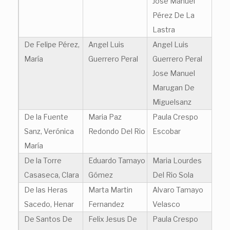
José Manuel
Pérez De La
Lastra
De Felipe Pérez,
Angel Luis
Angel Luis
María
Guerrero Peral
Guerrero Peral
Jose Manuel
Marugan De
Miguelsanz
De la Fuente
Maria Paz
Paula Crespo
Sanz, Verónica
Redondo Del Rio
Escobar
María
De la Torre
Eduardo Tamayo
Maria Lourdes
Casaseca, Clara
Gómez
Del Rio Sola
De las Heras
Marta Martin
Alvaro Tamayo
Sacedo, Henar
Fernandez
Velasco
De Santos De
Felix Jesus De
Paula Crespo