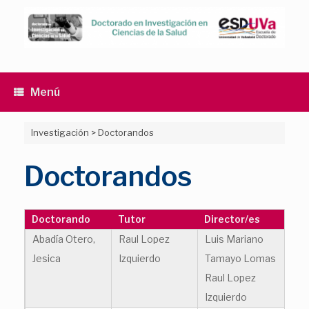
Saltar
al
contenido
Menú
Investigación
>
Doctorandos
Doctorandos
Doctorando
Tutor
Director/es
Abadía Otero,
Raul Lopez
Luis Mariano
Jesica
Izquierdo
Tamayo Lomas
Raul Lopez
Izquierdo