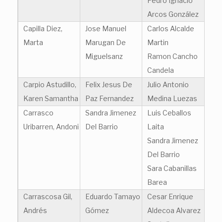
Pedro Ignacio
Arcos González
Capilla Diez,
Jose Manuel
Carlos Alcalde
Marta
Marugan De
Martin
Miguelsanz
Ramon Cancho
Candela
Carpio Astudillo,
Felix Jesus De
Julio Antonio
Karen Samantha
Paz Fernandez
Medina Luezas
Carrasco
Sandra Jimenez
Luis Ceballos
Uribarren, Andoni
Del Barrio
Laita
Sandra Jimenez
Del Barrio
Sara Cabanillas
Barea
Carrascosa Gil,
Eduardo Tamayo
Cesar Enrique
Andrés
Gómez
Aldecoa Alvarez